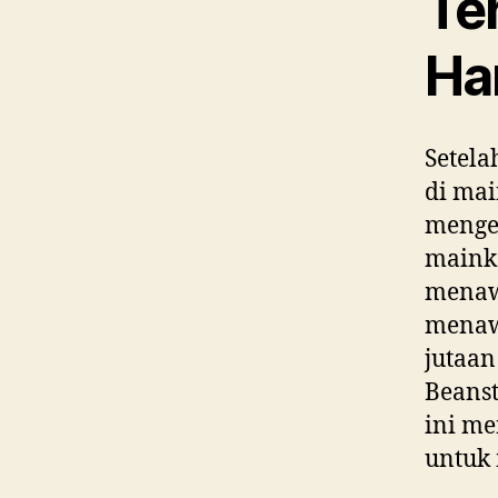
Te
Har
Setela
di mai
menget
mainka
menawa
menawa
jutaan
Beanst
ini me
untuk