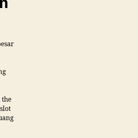
an
besar
ng
 the
slot
luang