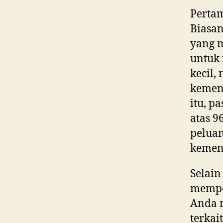
Pertam
Biasan
yang m
untuk
kecil
kemena
itu, p
atas 9
peluan
kemen
Selain
memper
Anda m
terkai