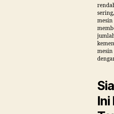
renda
sering
mesin 
membe
jumlah
kemena
mesin 
denga
Si
Ini