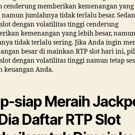
h cenderung memberikan kemenangan yang 
, namun jumlahnya tidak terlalu besar. Seda
slot dengan volatilitas tinggi cenderung
rikan kemenangan yang lebih besar, namu
nya tidak terlalu sering. Jika Anda ingin me
ngan besar di mainkan RTP slot hari ini, pi
slot dengan volatilitas tinggi namun tetap se
n keuangan Anda.
ap-siap Meraih Jackp
 Dia Daftar RTP Slot