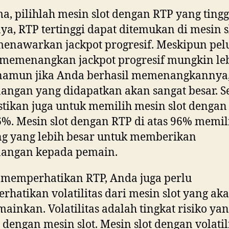
a, pilihlah mesin slot dengan RTP yang tingg
ya, RTP tertinggi dapat ditemukan di mesin s
enawarkan jackpot progresif. Meskipun pel
 memenangkan jackpot progresif mungkin le
, namun jika Anda berhasil memenangkannya
ngan yang didapatkan akan sangat besar. S
astikan juga untuk memilih mesin slot dengan
6%. Mesin slot dengan RTP di atas 96% memil
g yang lebih besar untuk memberikan
angan kepada pemain.
 memperhatikan RTP, Anda juga perlu
hatikan volatilitas dari mesin slot yang ak
ainkan. Volatilitas adalah tingkat risiko ya
t dengan mesin slot. Mesin slot dengan volatil