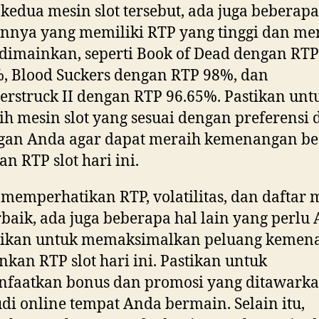
 kedua mesin slot tersebut, ada juga beberap
ainnya yang memiliki RTP yang tinggi dan me
dimainkan, seperti Book of Dead dengan RTP
, Blood Suckers dengan RTP 98%, dan
rstruck II dengan RTP 96.65%. Pastikan unt
h mesin slot yang sesuai dengan preferensi 
gan Anda agar dapat meraih kemenangan bes
n RTP slot hari ini.
 memperhatikan RTP, volatilitas, dan daftar 
erbaik, ada juga beberapa hal lain yang perlu
tikan untuk memaksimalkan peluang kemen
nkan RTP slot hari ini. Pastikan untuk
faatkan bonus dan promosi yang ditawarka
judi online tempat Anda bermain. Selain itu,