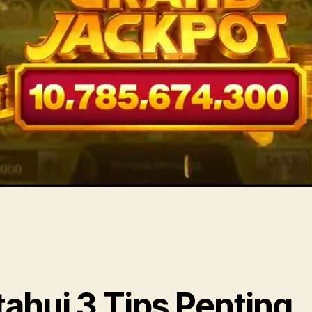
tahui 3 Tips Penting