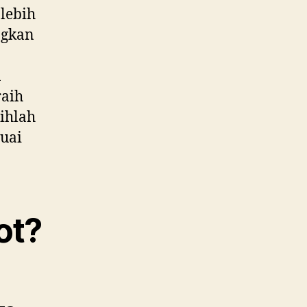
lebih
ngkan
n
raih
lihlah
suai
ot?