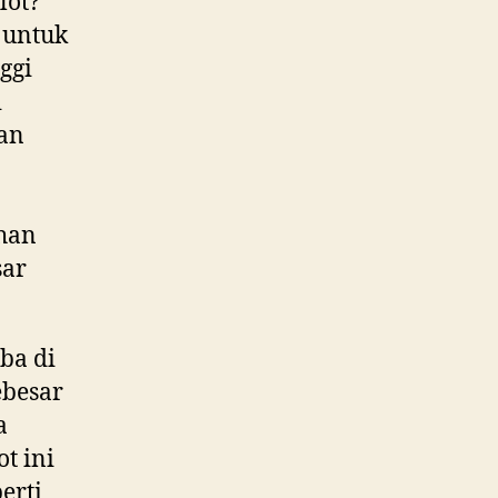
lot?
 untuk
ggi
i
kan
uhan
sar
ba di
ebesar
a
t ini
erti