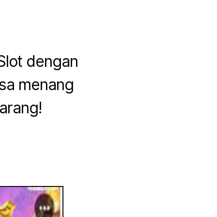
 Slot dengan
bisa menang
arang!