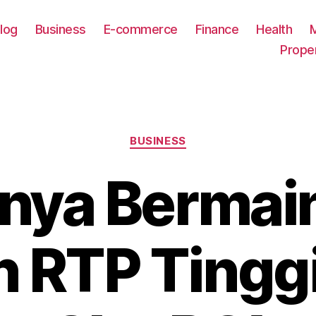
log
Business
E-commerce
Finance
Health
Prope
Categories
BUSINESS
nya Bermain
 RTP Tinggi