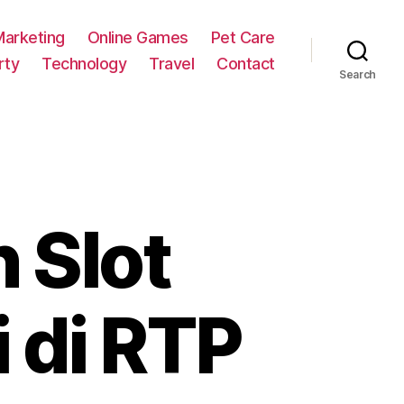
Marketing
Online Games
Pet Care
rty
Technology
Travel
Contact
Search
 Slot
 di RTP