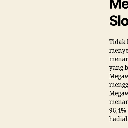
Me
Slo
Tidak 
menye
menari
yang b
Megawa
mengge
Megaw
menang
96,4%
hadiah