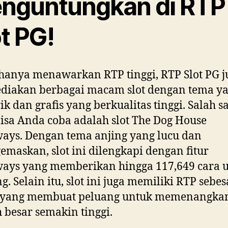
nguntungkan di RTP
t PG!
hanya menawarkan RTP tinggi, RTP Slot PG j
diakan berbagai macam slot dengan tema y
k dan grafis yang berkualitas tinggi. Salah sa
isa Anda coba adalah slot The Dog House
ys. Dengan tema anjing yang lucu dan
maskan, slot ini dilengkapi dengan fitur
ays yang memberikan hingga 117,649 cara 
. Selain itu, slot ini juga memiliki RTP sebes
 yang membuat peluang untuk memenangka
 besar semakin tinggi.