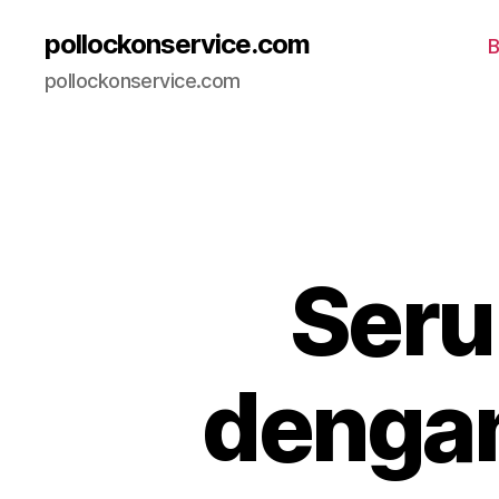
pollockonservice.com
B
pollockonservice.com
Seru
dengan