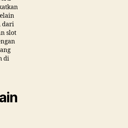
gkatkan
elain
 dari
n slot
dengan
yang
 di
ain