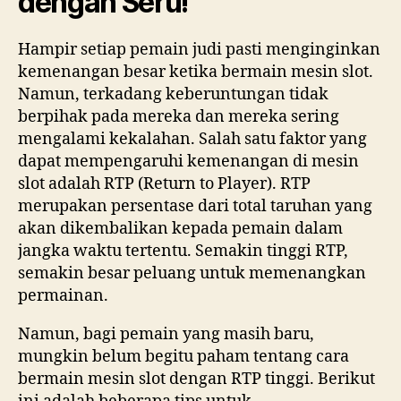
dengan Seru!
Hampir setiap pemain judi pasti menginginkan
kemenangan besar ketika bermain mesin slot.
Namun, terkadang keberuntungan tidak
berpihak pada mereka dan mereka sering
mengalami kekalahan. Salah satu faktor yang
dapat mempengaruhi kemenangan di mesin
slot adalah RTP (Return to Player). RTP
merupakan persentase dari total taruhan yang
akan dikembalikan kepada pemain dalam
jangka waktu tertentu. Semakin tinggi RTP,
semakin besar peluang untuk memenangkan
permainan.
Namun, bagi pemain yang masih baru,
mungkin belum begitu paham tentang cara
bermain mesin slot dengan RTP tinggi. Berikut