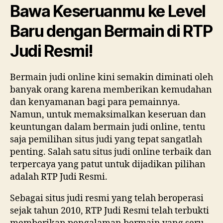
Bawa Keseruanmu ke Level
Baru dengan Bermain di RTP
Judi Resmi!
Bermain judi online kini semakin diminati oleh
banyak orang karena memberikan kemudahan
dan kenyamanan bagi para pemainnya.
Namun, untuk memaksimalkan keseruan dan
keuntungan dalam bermain judi online, tentu
saja pemilihan situs judi yang tepat sangatlah
penting. Salah satu situs judi online terbaik dan
terpercaya yang patut untuk dijadikan pilihan
adalah RTP Judi Resmi.
Sebagai situs judi resmi yang telah beroperasi
sejak tahun 2010, RTP Judi Resmi telah terbukti