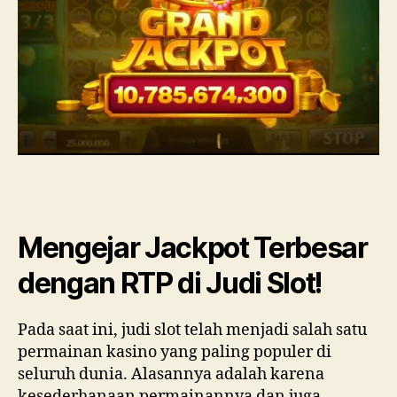
Mengejar Jackpot Terbesar
dengan RTP di Judi Slot!
Pada saat ini, judi slot telah menjadi salah satu
permainan kasino yang paling populer di
seluruh dunia. Alasannya adalah karena
kesederhanaan permainannya dan juga