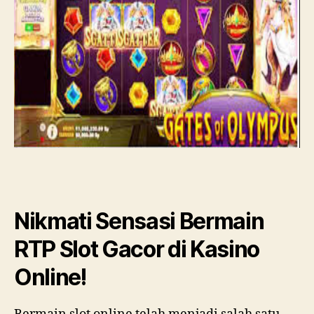
Nikmati Sensasi Bermain
RTP Slot Gacor di Kasino
Online!