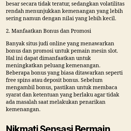
besar secara tidak teratur, sedangkan volatilitas
rendah menunjukkan kemenangan yang lebih
sering namun dengan nilai yang lebih kecil.
2. Manfaatkan Bonus dan Promosi
Banyak situs judi online yang menawarkan
bonus dan promosi untuk pemain mesin slot.
Hal ini dapat dimanfaatkan untuk
meningkatkan peluang kemenangan.
Beberapa bonus yang biasa ditawarkan seperti
free spins atau deposit bonus. Sebelum
mengambil bonus, pastikan untuk membaca
syarat dan ketentuan yang berlaku agar tidak
ada masalah saat melakukan penarikan
kemenangan.
Nikmati Sensasi Bermain