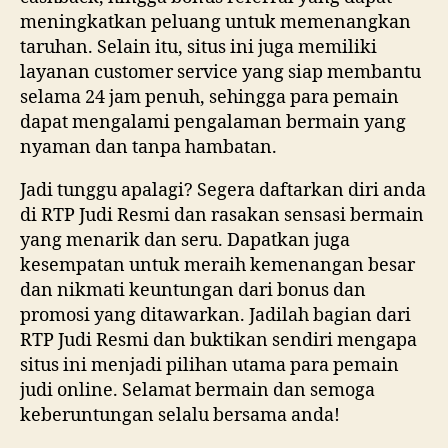
meningkatkan peluang untuk memenangkan
taruhan. Selain itu, situs ini juga memiliki
layanan customer service yang siap membantu
selama 24 jam penuh, sehingga para pemain
dapat mengalami pengalaman bermain yang
nyaman dan tanpa hambatan.
Jadi tunggu apalagi? Segera daftarkan diri anda
di RTP Judi Resmi dan rasakan sensasi bermain
yang menarik dan seru. Dapatkan juga
kesempatan untuk meraih kemenangan besar
dan nikmati keuntungan dari bonus dan
promosi yang ditawarkan. Jadilah bagian dari
RTP Judi Resmi dan buktikan sendiri mengapa
situs ini menjadi pilihan utama para pemain
judi online. Selamat bermain dan semoga
keberuntungan selalu bersama anda!