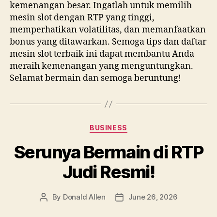
kemenangan besar. Ingatlah untuk memilih
mesin slot dengan RTP yang tinggi,
memperhatikan volatilitas, dan memanfaatkan
bonus yang ditawarkan. Semoga tips dan daftar
mesin slot terbaik ini dapat membantu Anda
meraih kemenangan yang menguntungkan.
Selamat bermain dan semoga beruntung!
Categories
BUSINESS
Serunya Bermain di RTP
Judi Resmi!
By
Donald Allen
June 26, 2026
Post
Post
author
date