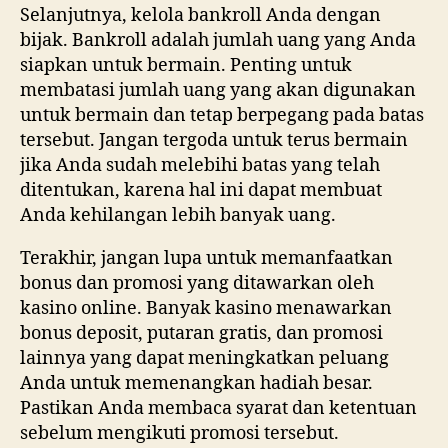
Selanjutnya, kelola bankroll Anda dengan
bijak. Bankroll adalah jumlah uang yang Anda
siapkan untuk bermain. Penting untuk
membatasi jumlah uang yang akan digunakan
untuk bermain dan tetap berpegang pada batas
tersebut. Jangan tergoda untuk terus bermain
jika Anda sudah melebihi batas yang telah
ditentukan, karena hal ini dapat membuat
Anda kehilangan lebih banyak uang.
Terakhir, jangan lupa untuk memanfaatkan
bonus dan promosi yang ditawarkan oleh
kasino online. Banyak kasino menawarkan
bonus deposit, putaran gratis, dan promosi
lainnya yang dapat meningkatkan peluang
Anda untuk memenangkan hadiah besar.
Pastikan Anda membaca syarat dan ketentuan
sebelum mengikuti promosi tersebut.