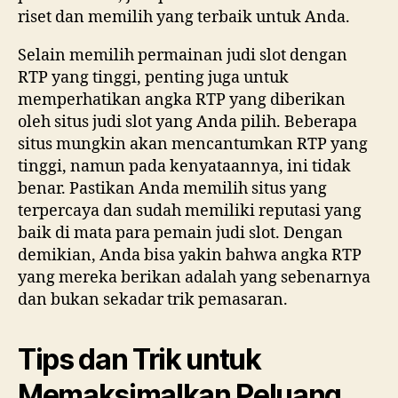
riset dan memilih yang terbaik untuk Anda.
Selain memilih permainan judi slot dengan
RTP yang tinggi, penting juga untuk
memperhatikan angka RTP yang diberikan
oleh situs judi slot yang Anda pilih. Beberapa
situs mungkin akan mencantumkan RTP yang
tinggi, namun pada kenyataannya, ini tidak
benar. Pastikan Anda memilih situs yang
terpercaya dan sudah memiliki reputasi yang
baik di mata para pemain judi slot. Dengan
demikian, Anda bisa yakin bahwa angka RTP
yang mereka berikan adalah yang sebenarnya
dan bukan sekadar trik pemasaran.
Tips dan Trik untuk
Memaksimalkan Peluang