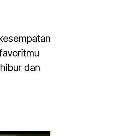
 kesempatan
favoritmu
hibur dan