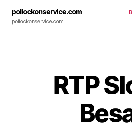
pollockonservice.com
B
pollockonservice.com
RTP Sl
Besa