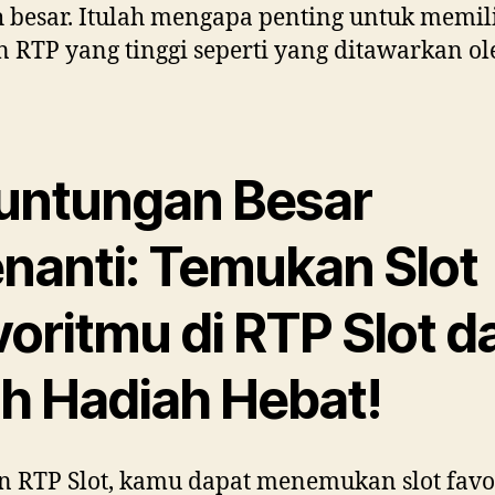
 besar. Itulah mengapa penting untuk memili
 RTP yang tinggi seperti yang ditawarkan o
untungan Besar
nanti: Temukan Slot
voritmu di RTP Slot d
ih Hadiah Hebat!
 RTP Slot, kamu dapat menemukan slot fav