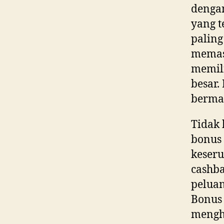
denga
yang t
paling
memas
memil
besar.
berma
Tidak 
bonus
keser
cashb
pelua
Bonus
mengh