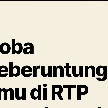
oba
eberuntung
mu di RTP