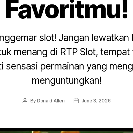
Favoritmu!
enggemar slot! Jangan lewatkan
tuk menang di RTP Slot, tempat 
i sensasi permainan yang meng
menguntungkan!
By
Donald Allen
June 3, 2026
Post
Post
author
date