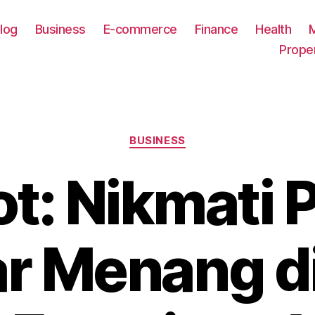
log
Business
E-commerce
Finance
Health
Prope
Categories
BUSINESS
ot: Nikmati 
r Menang di