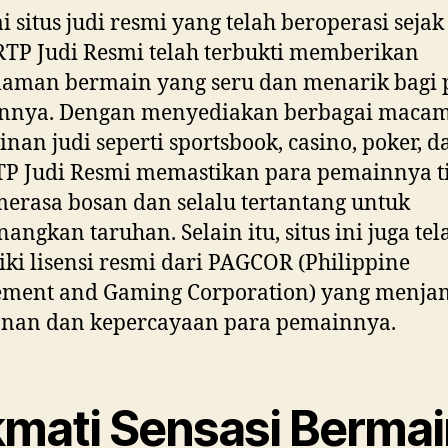
i situs judi resmi yang telah beroperasi seja
RTP Judi Resmi telah terbukti memberikan
laman bermain yang seru dan menarik bagi 
nnya. Dengan menyediakan berbagai maca
nan judi seperti sportsbook, casino, poker, d
RTP Judi Resmi memastikan para pemainnya t
erasa bosan dan selalu tertantang untuk
ngkan taruhan. Selain itu, situs ini juga tel
ki lisensi resmi dari PAGCOR (Philippine
ment and Gaming Corporation) yang menja
nan dan kepercayaan para pemainnya.
kmati Sensasi Bermai