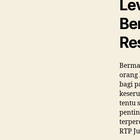
Le
Be
Re
Bermai
orang
bagi 
keseru
tentu 
pentin
terper
RTP Ju