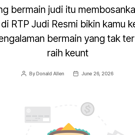
ang bermain judi itu membosank
di RTP Judi Resmi bikin kamu k
engalaman bermain yang tak ter
raih keunt
By
Donald Allen
June 26, 2026
Post
Post
author
date