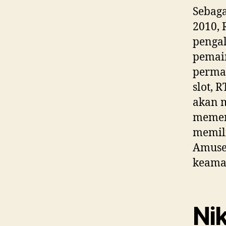
Sebaga
2010, 
penga
pemai
permai
slot, 
akan m
memena
memili
Amuse
keama
Ni