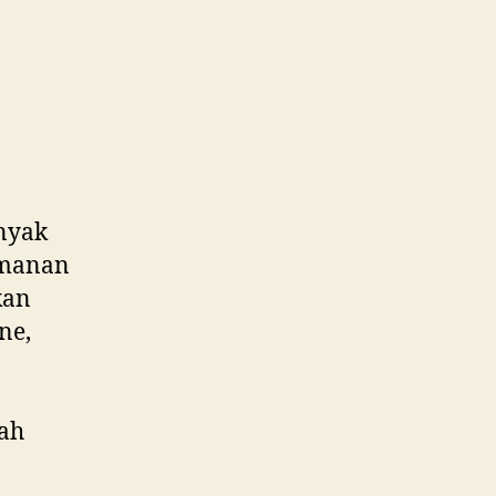
anyak
amanan
kan
ne,
lah