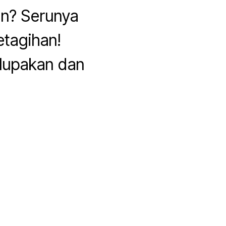
an? Serunya
etagihan!
lupakan dan