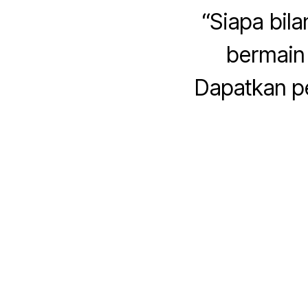
“Siapa bil
bermain 
Dapatkan p