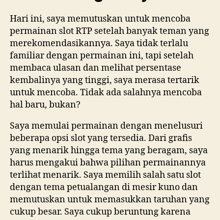
Hari ini, saya memutuskan untuk mencoba
permainan slot RTP setelah banyak teman yang
merekomendasikannya. Saya tidak terlalu
familiar dengan permainan ini, tapi setelah
membaca ulasan dan melihat persentase
kembalinya yang tinggi, saya merasa tertarik
untuk mencoba. Tidak ada salahnya mencoba
hal baru, bukan?
Saya memulai permainan dengan menelusuri
beberapa opsi slot yang tersedia. Dari grafis
yang menarik hingga tema yang beragam, saya
harus mengakui bahwa pilihan permainannya
terlihat menarik. Saya memilih salah satu slot
dengan tema petualangan di mesir kuno dan
memutuskan untuk memasukkan taruhan yang
cukup besar. Saya cukup beruntung karena