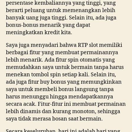
persentase kembaliannya yang tinggi, yang
berarti peluang untuk memenangkan lebih
banyak uang juga tinggi. Selain itu, ada juga
bonus-bonus menarik yang dapat
meningkatkan kredit kita.
Saya juga menyadari bahwa RTP slot memiliki
berbagai fitur yang membuat permainannya
lebih menarik. Ada fitur spin otomatis yang
memudahkan saya untuk bermain tanpa harus
menekan tombol spin setiap kali. Selain itu,
ada juga fitur buy bonus yang memungkinkan
saya untuk membeli bonus langsung tanpa
harus menunggu hingga mendapatkannya
secara acak. Fitur-fitur ini membuat permainan
lebih dinamis dan kurang monoton, sehingga
saya tidak merasa bosan saat bermain.
Secara keseluruhan, hari ini adalah hari yang