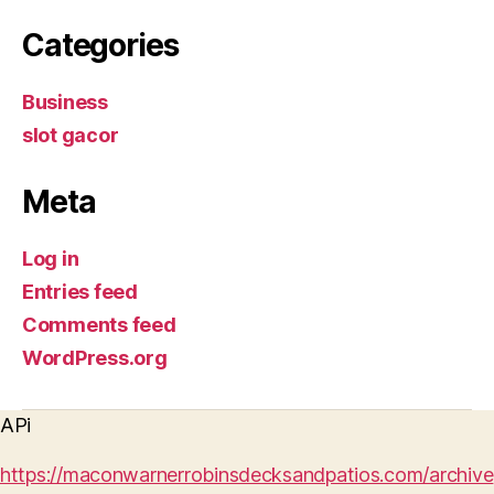
Categories
Business
slot gacor
Meta
Log in
Entries feed
Comments feed
WordPress.org
APi
https://maconwarnerrobinsdecksandpatios.com/archive