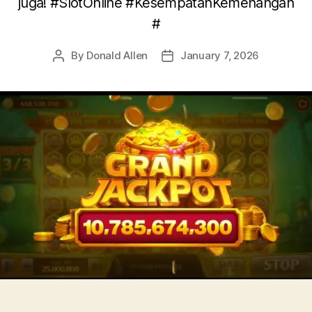
juga! #SlotOnline #KesempatanKemenangan
#
By
Donald Allen
January 7, 2026
Post
Post
author
date