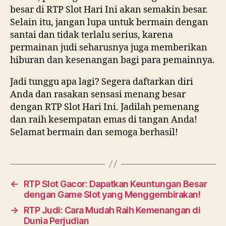
besar di RTP Slot Hari Ini akan semakin besar.
Selain itu, jangan lupa untuk bermain dengan
santai dan tidak terlalu serius, karena
permainan judi seharusnya juga memberikan
hiburan dan kesenangan bagi para pemainnya.
Jadi tunggu apa lagi? Segera daftarkan diri
Anda dan rasakan sensasi menang besar
dengan RTP Slot Hari Ini. Jadilah pemenang
dan raih kesempatan emas di tangan Anda!
Selamat bermain dan semoga berhasil!
←
RTP Slot Gacor: Dapatkan Keuntungan Besar
dengan Game Slot yang Menggembirakan!
→
RTP Judi: Cara Mudah Raih Kemenangan di
Dunia Perjudian