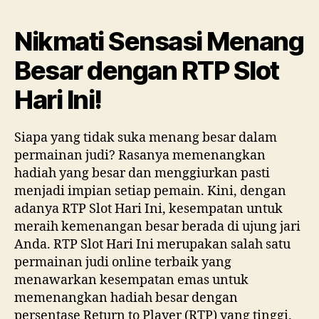
Nikmati Sensasi Menang
Besar dengan RTP Slot
Hari Ini!
Siapa yang tidak suka menang besar dalam
permainan judi? Rasanya memenangkan
hadiah yang besar dan menggiurkan pasti
menjadi impian setiap pemain. Kini, dengan
adanya RTP Slot Hari Ini, kesempatan untuk
meraih kemenangan besar berada di ujung jari
Anda. RTP Slot Hari Ini merupakan salah satu
permainan judi online terbaik yang
menawarkan kesempatan emas untuk
memenangkan hadiah besar dengan
persentase Return to Player (RTP) yang tinggi.