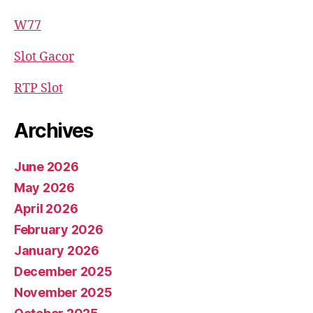
W77
Slot Gacor
RTP Slot
Archives
June 2026
May 2026
April 2026
February 2026
January 2026
December 2025
November 2025