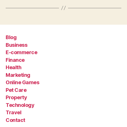
Blog
Business
E-commerce
Finance
Health
Marketing
Online Games
Pet Care
Property
Technology
Travel
Contact