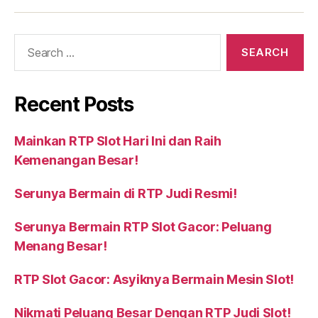
Search
for:
Recent Posts
Mainkan RTP Slot Hari Ini dan Raih
Kemenangan Besar!
Serunya Bermain di RTP Judi Resmi!
Serunya Bermain RTP Slot Gacor: Peluang
Menang Besar!
RTP Slot Gacor: Asyiknya Bermain Mesin Slot!
Nikmati Peluang Besar Dengan RTP Judi Slot!