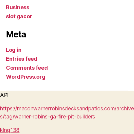
Business
slot gacor
Meta
Log in
Entries feed
Comments feed
WordPress.org
APi
https://maconwarnerrobinsdecksandpatios.com/archive
s/tag/warner-robins-ga-fire-pit-builders
king138