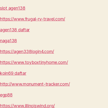
slot agen138
https://www.frugal-rv-travel.com/
agen138 daftar
naga138
https://agen338login4.com/
https://www.toyboxtinyhome.com/
koin69 daftar
http://www.monument-tracker.com/
egp88
https://www.illinoiswind.org/