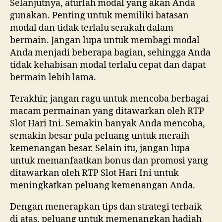
Selanjutnya, aturlah modal yang akan Anda
gunakan. Penting untuk memiliki batasan
modal dan tidak terlalu serakah dalam
bermain. Jangan lupa untuk membagi modal
Anda menjadi beberapa bagian, sehingga Anda
tidak kehabisan modal terlalu cepat dan dapat
bermain lebih lama.
Terakhir, jangan ragu untuk mencoba berbagai
macam permainan yang ditawarkan oleh RTP
Slot Hari Ini. Semakin banyak Anda mencoba,
semakin besar pula peluang untuk meraih
kemenangan besar. Selain itu, jangan lupa
untuk memanfaatkan bonus dan promosi yang
ditawarkan oleh RTP Slot Hari Ini untuk
meningkatkan peluang kemenangan Anda.
Dengan menerapkan tips dan strategi terbaik
di atas, peluang untuk memenangkan hadiah