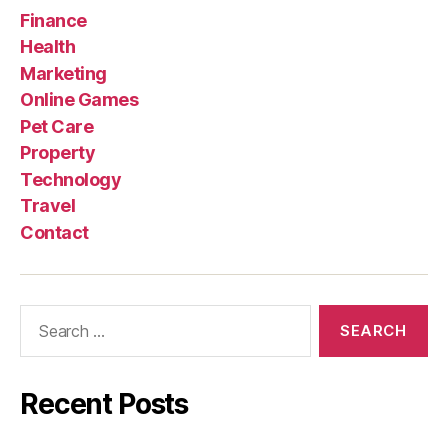
Finance
Health
Marketing
Online Games
Pet Care
Property
Technology
Travel
Contact
Search
for:
Recent Posts