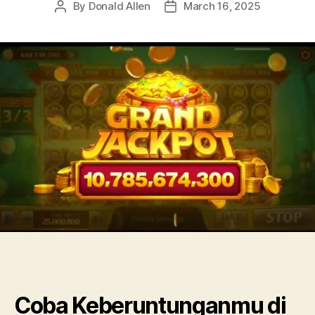
By
Donald Allen
March 16, 2025
Post
Post
author
date
Coba Keberuntunganmu di