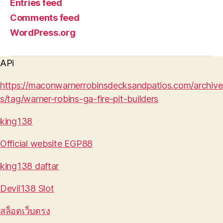
Entries feed
Comments feed
WordPress.org
APi
https://maconwarnerrobinsdecksandpatios.com/archive
s/tag/warner-robins-ga-fire-pit-builders
king138
Official website EGP88
king138 daftar
Devil138 Slot
สล็อตเว็บตรง