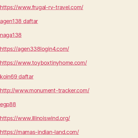
https://www.frugal-rv-travel.com/
agen138 daftar
naga138
https://agen338login4.com/
https://www.toyboxtinyhome.com/
koin69 daftar
http://www.monument-tracker.com/
egp88
https://www.illinoiswind.org/
https://mamas-indian-land.com/