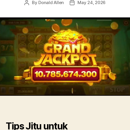
By
Donald Allen
May 24, 2026
Post
Post
author
date
Tips Jitu untuk