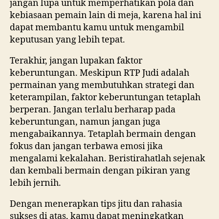
jangan lupa untuk memperhatikan pola dan
kebiasaan pemain lain di meja, karena hal ini
dapat membantu kamu untuk mengambil
keputusan yang lebih tepat.
Terakhir, jangan lupakan faktor
keberuntungan. Meskipun RTP Judi adalah
permainan yang membutuhkan strategi dan
keterampilan, faktor keberuntungan tetaplah
berperan. Jangan terlalu berharap pada
keberuntungan, namun jangan juga
mengabaikannya. Tetaplah bermain dengan
fokus dan jangan terbawa emosi jika
mengalami kekalahan. Beristirahatlah sejenak
dan kembali bermain dengan pikiran yang
lebih jernih.
Dengan menerapkan tips jitu dan rahasia
sukses di atas, kamu dapat meningkatkan