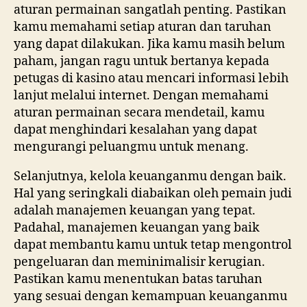
aturan permainan sangatlah penting. Pastikan
kamu memahami setiap aturan dan taruhan
yang dapat dilakukan. Jika kamu masih belum
paham, jangan ragu untuk bertanya kepada
petugas di kasino atau mencari informasi lebih
lanjut melalui internet. Dengan memahami
aturan permainan secara mendetail, kamu
dapat menghindari kesalahan yang dapat
mengurangi peluangmu untuk menang.
Selanjutnya, kelola keuanganmu dengan baik.
Hal yang seringkali diabaikan oleh pemain judi
adalah manajemen keuangan yang tepat.
Padahal, manajemen keuangan yang baik
dapat membantu kamu untuk tetap mengontrol
pengeluaran dan meminimalisir kerugian.
Pastikan kamu menentukan batas taruhan
yang sesuai dengan kemampuan keuanganmu