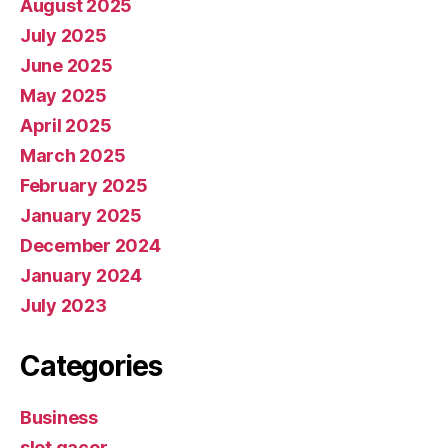
August 2025
July 2025
June 2025
May 2025
April 2025
March 2025
February 2025
January 2025
December 2024
January 2024
July 2023
Categories
Business
slot gacor