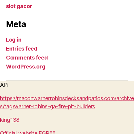
slot gacor
Meta
Log in
Entries feed
Comments feed
WordPress.org
APi
https://maconwarnerrobinsdecksandpatios.com/archive
s/tag/warner-robins-ga-fire-pit-builders
king138
Official website EGP88