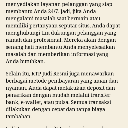
menyediakan layanan pelanggan yang siap
membantu Anda 24/7. Jadi, jika Anda
mengalami masalah saat bermain atau
memiliki pertanyaan seputar situs, Anda dapat
menghubungi tim dukungan pelanggan yang
ramah dan profesional. Mereka akan dengan
senang hati membantu Anda menyelesaikan
masalah dan memberikan informasi yang
Anda butuhkan.
Selain itu, RTP Judi Resmi juga menawarkan
berbagai metode pembayaran yang aman dan
nyaman. Anda dapat melakukan deposit dan
penarikan dengan mudah melalui transfer
bank, e-wallet, atau pulsa. Semua transaksi
dilakukan dengan cepat dan tanpa biaya
tambahan.