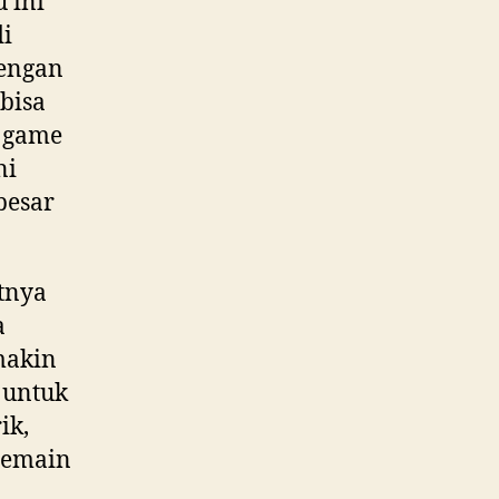
 ini
di
dengan
 bisa
m game
ni
besar
tnya
a
makin
 untuk
ik,
pemain