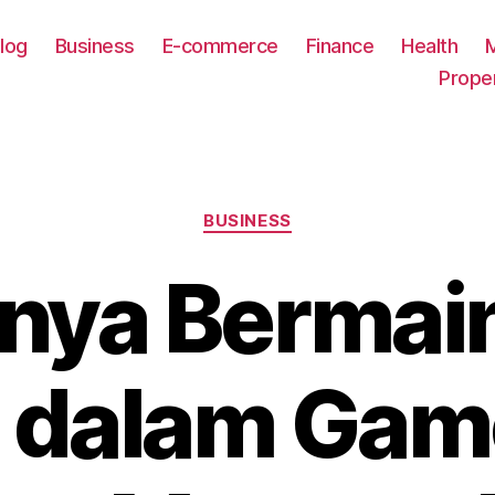
log
Business
E-commerce
Finance
Health
Prope
Categories
BUSINESS
nya Bermain
 dalam Gam