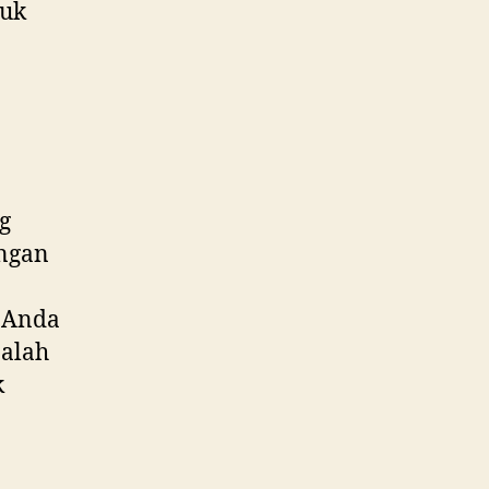
tuk
g
angan
 Anda
alah
k