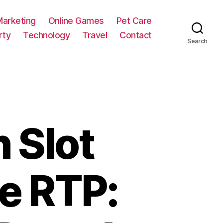
Marketing
Online Games
Pet Care
rty
Technology
Travel
Contact
Search
 Slot
e RTP: