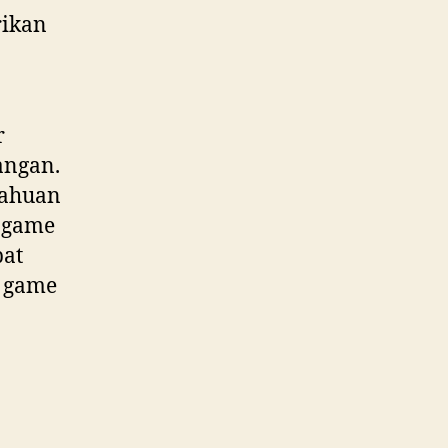
rikan
r
angan.
tahuan
m game
pat
 game