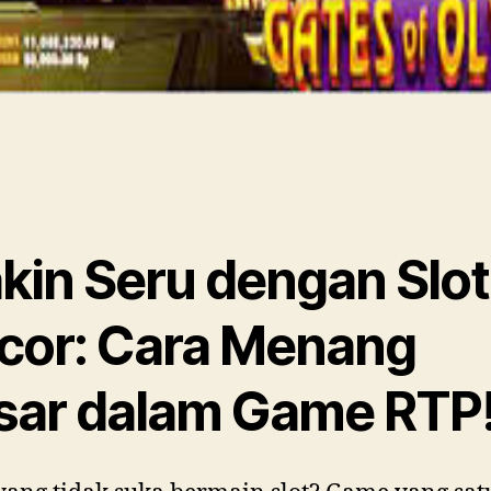
kin Seru dengan Slot
cor: Cara Menang
sar dalam Game RTP