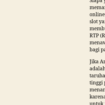
Siapa 
memang
online
slot y
membua
RTP (R
menaw
bagi p
Jika A
adala
taruha
tinggi
menan
karen
untuk 