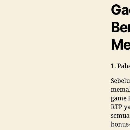
Gac
Be
Me
1. Pah
Sebel
memah
game R
RTP ya
semua 
bonus